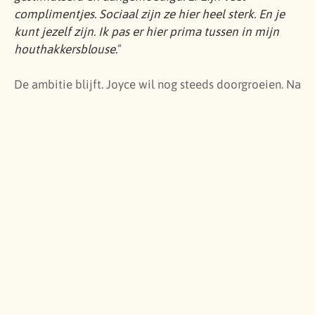
complimentjes. Sociaal zijn ze hier heel sterk. En je
kunt jezelf zijn. Ik pas er hier prima tussen in mijn
houthakkersblouse.
”
De ambitie blijft. Joyce wil nog steeds doorgroeien. Na
haar Basisdiploma Boekhouden behaalde ze haar
Praktijkdiploma Boekhouden. “
Toen had ik zelf
bedacht dat ik mijn MBA wilde gaan halen. Ik vroeg of
het goed was dat ik alvast wat boeken had besteld.
Daar is toen wel heel hartelijk om gelachen.
Natuurlijk mocht dat en het wordt vanuit hier nu ook
geregeld.
” Hoe verder Joyce groeit in haar functie, hoe
meer contact ze ook weer heeft met cliënten. Heel
anders dan voorheen, maar met minstens zoveel
voldoening. “
Ik vind het fijn om op een kantoor als dit
te werken met een no-nonsense sfeer. Ik kan me goed
voorstellen dat je als ondernemer ertegenop ziet om
naar je boekhouder te gaan, maar hier wordt