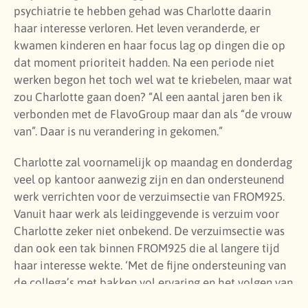
psychiatrie te hebben gehad was Charlotte daarin
haar interesse verloren. Het leven veranderde, er
kwamen kinderen en haar focus lag op dingen die op
dat moment prioriteit hadden. Na een periode niet
werken begon het toch wel wat te kriebelen, maar wat
zou Charlotte gaan doen? “Al een aantal jaren ben ik
verbonden met de FlavoGroup maar dan als “de vrouw
van”. Daar is nu verandering in gekomen.”
Charlotte zal voornamelijk op maandag en donderdag
veel op kantoor aanwezig zijn en dan ondersteunend
werk verrichten voor de verzuimsectie van FROM925.
Vanuit haar werk als leidinggevende is verzuim voor
Charlotte zeker niet onbekend. De verzuimsectie was
dan ook een tak binnen FROM925 die al langere tijd
haar interesse wekte. ‘Met de fijne ondersteuning van
de collega’s met bakken vol ervaring en het volgen van
bijscholingen in de toekomst hoop ik een mooie